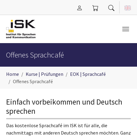
Zum Hauptinhalt springen
Offenes Sprachcafé
Sie sind hier:
Home
Kurse | Prüfungen
EOK | Sprachcafé
Offenes Sprachcafé
Einfach vorbeikommen und Deutsch
sprechen
Das kostenlose Sprachcafé im ISK ist für alle, die
nachmittags mit anderen Deutsch sprechen möchten. Ganz