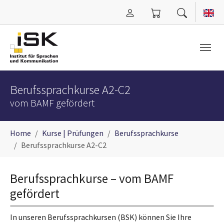
Zum Hauptinhalt springen
Berufssprachkurse A2-C2
vom BAMF gefördert
Sie sind hier:
Home
Kurse | Prüfungen
Berufssprachkurse
Berufssprachkurse A2-C2
Berufssprachkurse – vom BAMF
gefördert
In unseren Berufssprachkursen (BSK) können Sie Ihre