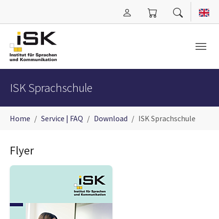
Zum Hauptinhalt springen
ISK Sprachschule
Sie sind hier:
Home
Service | FAQ
Download
ISK Sprachschule
Flyer