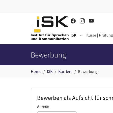
Zum Hauptinhalt springen
ISK
Kurse | Prüfun
Submenu for "ISK"
Bewerbung
Sie sind hier:
Home
ISK
Karriere
Bewerbung
Bewerben als Aufsicht für schri
Anrede