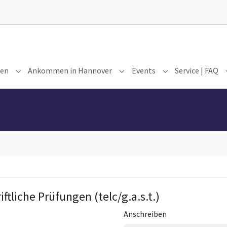
gen
Ankommen in Hannover
Events
Service | FAQ
Submenu for "Kurse | Prüfungen"
Submenu for "Ankommen in H
Submenu for "Eve
ftliche Prüfungen (telc/g.a.s.t.)
Anschreiben