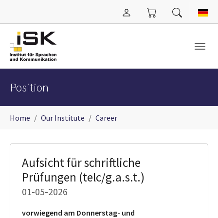
Skip to main content
Position
You are here:
Home
Our Institute
Career
Aufsicht für schriftliche
Prüfungen (telc/g.a.s.t.)
01-05-2026
vorwiegend am Donnerstag- und